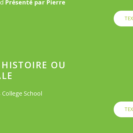
od
Présenté par Pierre
TEX
 HISTOIRE OU
ALE
s College School
TEX