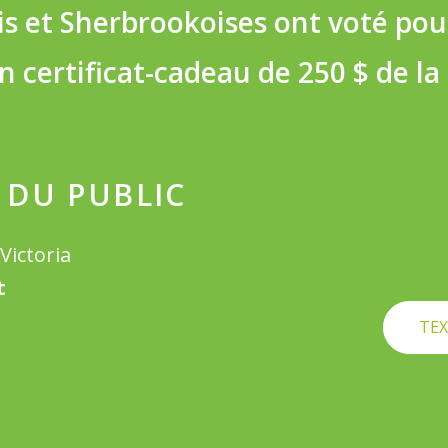
is et Sherbrookoises ont voté pou
un certificat-cadeau de 250 $ de l
 DU PUBLIC
Victoria
t
TEX