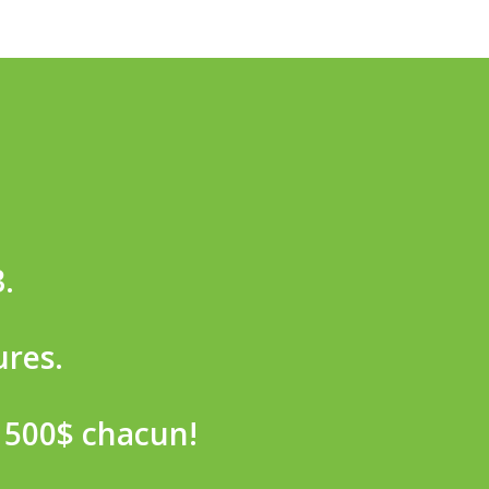
.
ures.
e 500$ chacun!