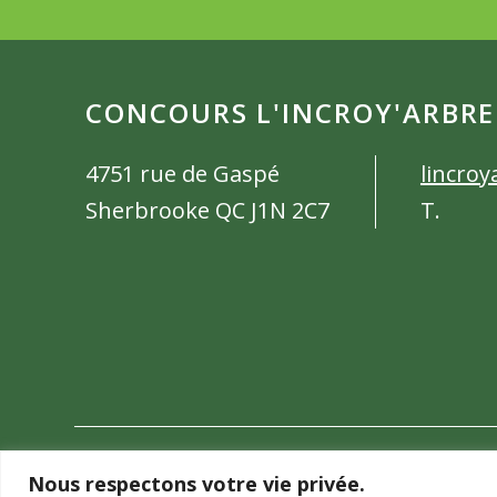
CONCOURS L'INCROY'ARBRE
4751 rue de Gaspé
lincro
Sherbrooke QC J1N 2C7
T.
©2026 Concours L’Incroy'Arbre - Tous droits rése
Nous respectons votre vie privée.