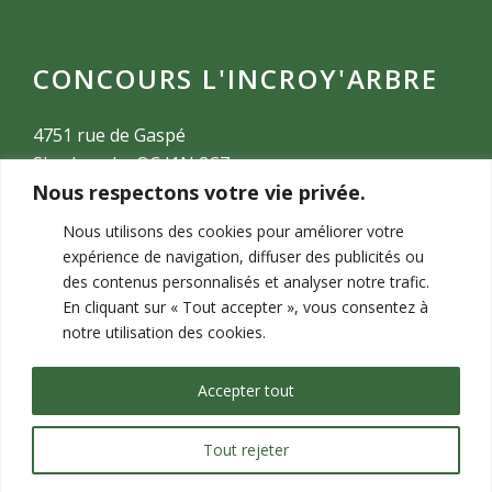
CONCOURS L'INCROY'ARBRE
4751 rue de Gaspé
Sherbrooke QC J1N 2C7
Nous respectons votre vie privée.
lincroyarbredesherbrooke@gmail.com
T.
Nous utilisons des cookies pour améliorer votre
expérience de navigation, diffuser des publicités ou
des contenus personnalisés et analyser notre trafic.
En cliquant sur « Tout accepter », vous consentez à
Pour ne rien
notre utilisation des cookies.
manquer,
suivez-nous!
Accepter tout
Tout rejeter